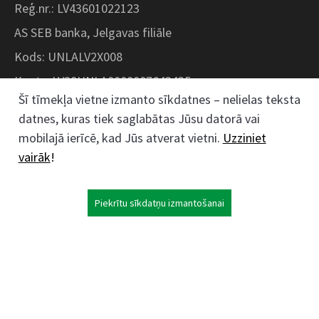
Reģ.nr.: LV43601022123
AS SEB banka, Jelgavas filiāle
Kods: UNLALV2X008
Konts: LV28UNLA0008007643435
Šī tīmekļa vietne izmanto sīkdatnes – nelielas teksta
datnes, kuras tiek saglabātas Jūsu datorā vai
Kokaudzētavas iela 1, Zaļenieki, Zaļenieku
mobilajā ierīcē, kad Jūs atverat vietni.
Uzziniet
pagasts, Jelgavas novads, LV- 3011, Latvija
vairāk
!
;
63074444
26359184
Piekrītu sīkdatņu izmantošanai
kokaudzetava@zalenieki.lv
Seko mums