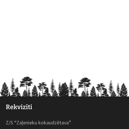
Rekvizīti
Z/S “Zaļenieku kokaudzētava”