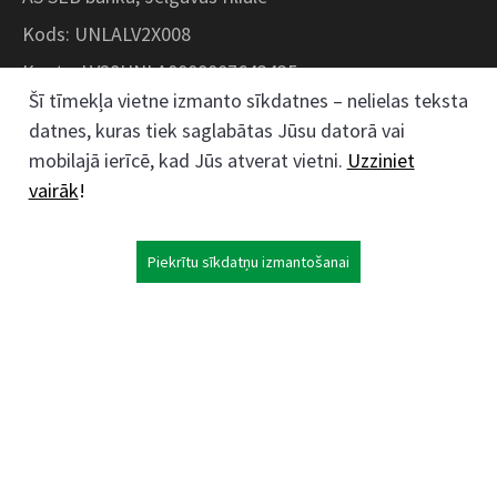
Kods: UNLALV2X008
Konts: LV28UNLA0008007643435
Šī tīmekļa vietne izmanto sīkdatnes – nelielas teksta
datnes, kuras tiek saglabātas Jūsu datorā vai
Kokaudzētavas iela 1, Zaļenieki, Zaļenieku
mobilajā ierīcē, kad Jūs atverat vietni.
Uzziniet
pagasts, Jelgavas novads, LV- 3011, Latvija
vairāk
!
;
63074444
26359184
Piekrītu sīkdatņu izmantošanai
kokaudzetava@zalenieki.lv
Seko mums