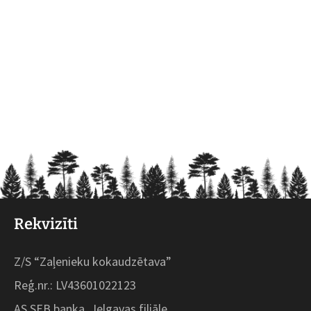
Rekvizīti
Z/S “Zaļenieku kokaudzētava”
Reģ.nr.: LV43601022123
AS SEB banka, Jelgavas filiāle