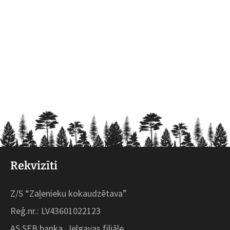
Rekvizīti
Z/S “Zaļenieku kokaudzētava”
Reģ.nr.: LV43601022123
AS SEB banka, Jelgavas filiāle