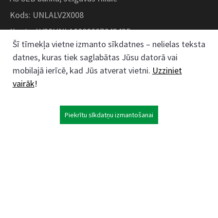
Kods: UNLALV2X008
Konts: LV28UNLA0008007643435
Šī tīmekļa vietne izmanto sīkdatnes – nelielas teksta
datnes, kuras tiek saglabātas Jūsu datorā vai
Kokaudzētavas iela 1, Zaļenieki, Zaļenieku
mobilajā ierīcē, kad Jūs atverat vietni.
Uzziniet
pagasts, Jelgavas novads, LV- 3011, Latvija
vairāk
!
;
63074444
26359184
Piekrītu sīkdatņu izmantošanai
kokaudzetava@zalenieki.lv
Seko mums