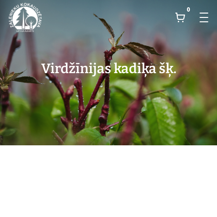
0
Virdžīnijas kadiķa šķ.