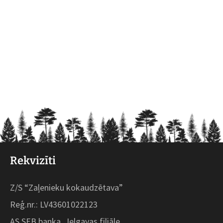
Rekvizīti
Z/S “Zaļenieku kokaudzētava”
Reģ.nr.: LV43601022123
AS SEB banka, Jelgavas filiāle