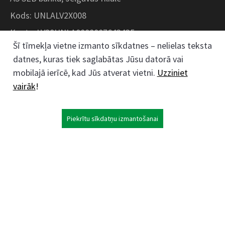
Kods: UNLALV2X008
Konts: LV28UNLA0008007643435
Šī tīmekļa vietne izmanto sīkdatnes – nelielas teksta
datnes, kuras tiek saglabātas Jūsu datorā vai
Kokaudzētavas iela 1, Zaļenieki, Zaļenieku
mobilajā ierīcē, kad Jūs atverat vietni.
Uzziniet
pagasts, Jelgavas novads, LV- 3011, Latvija
vairāk
!
;
63074444
26359184
Piekrītu sīkdatņu izmantošanai
kokaudzetava@zalenieki.lv
Seko mums