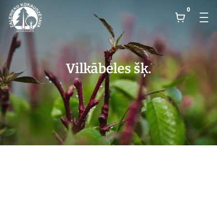
0
Vilkābeles šķ.