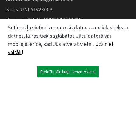
Kods: UNLALV2X008
Konts: LV28UNLA0008007643435
Šī tīmekļa vietne izmanto sīkdatnes – nelielas teksta
datnes, kuras tiek saglabātas Jūsu datorā vai
Kokaudzētavas iela 1, Zaļenieki, Zaļenieku
mobilajā ierīcē, kad Jūs atverat vietni.
Uzziniet
pagasts, Jelgavas novads, LV- 3011, Latvija
vairāk
!
;
63074444
26359184
Piekrītu sīkdatņu izmantošanai
kokaudzetava@zalenieki.lv
Seko mums