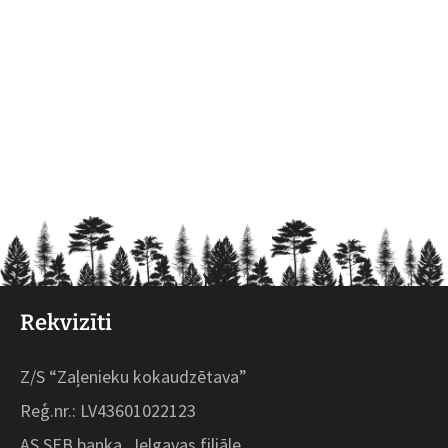
Rekvizīti
Z/S “Zaļenieku kokaudzētava”
Reģ.nr.: LV43601022123
AS SEB banka, Jelgavas filiāle