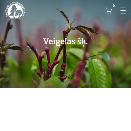
0
Veigelas šķ.