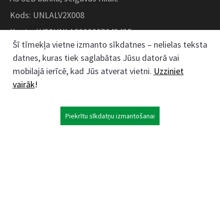
Kods: UNLALV2X008
Konts: LV28UNLA0008007643435
Šī tīmekļa vietne izmanto sīkdatnes – nelielas teksta
datnes, kuras tiek saglabātas Jūsu datorā vai
Kokaudzētavas iela 1, Zaļenieki, Zaļenieku
mobilajā ierīcē, kad Jūs atverat vietni.
Uzziniet
pagasts, Jelgavas novads, LV- 3011, Latvija
vairāk
!
;
63074444
26359184
Piekrītu sīkdatņu izmantošanai
kokaudzetava@zalenieki.lv
Seko mums