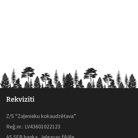
Rekvizīti
Z/S “Zaļenieku kokaudzētava”
Reģ.nr.: LV43601022123
AS SEB banka, Jelgavas filiāle