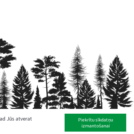
kad Jūs atverat
Piekrītu sīkdatņu
izmantošanai