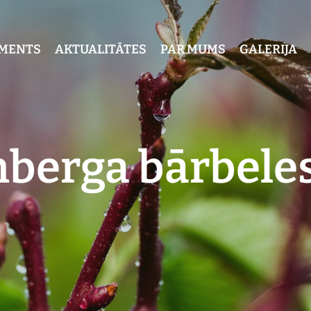
IMENTS
AKTUALITĀTES
PAR MUMS
GALERIJA
berga bārbeles