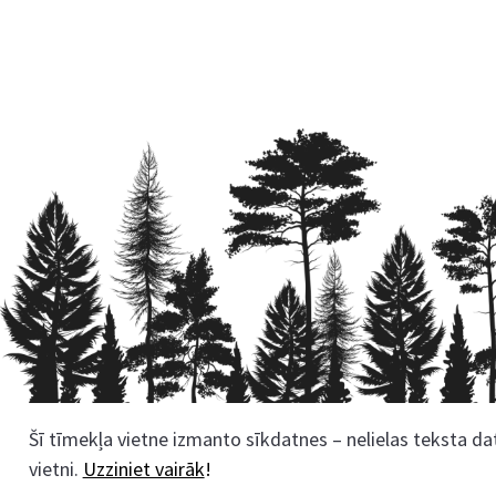
Šī tīmekļa vietne izmanto sīkdatnes – nelielas teksta dat
Rekvizīti
vietni.
Uzziniet vairāk
!