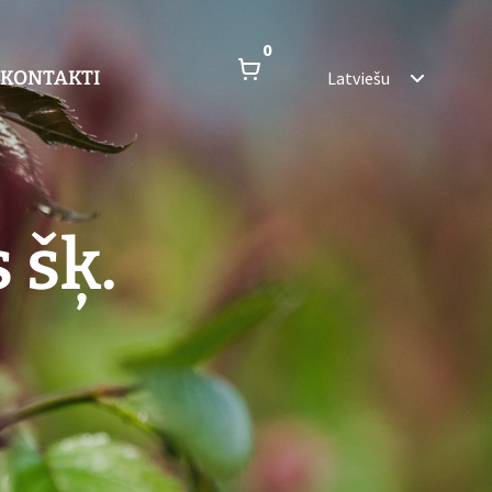
0
KONTAKTI
Latviešu
 šķ.