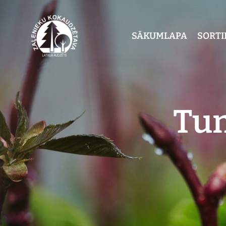
SĀKUMLAPA
SORT
Tun