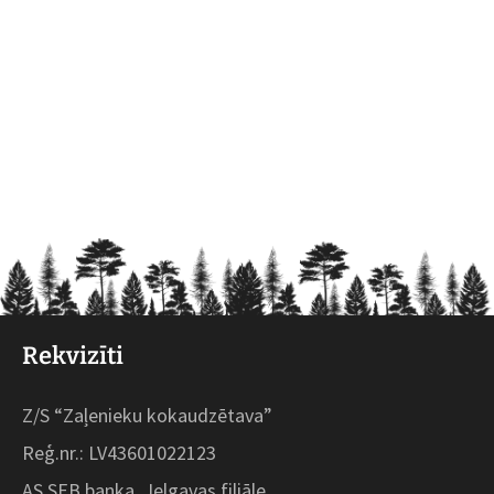
Rekvizīti
Z/S “Zaļenieku kokaudzētava”
Reģ.nr.: LV43601022123
AS SEB banka, Jelgavas filiāle