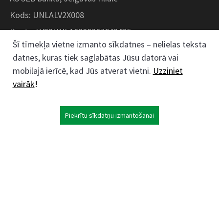
Kods: UNLALV2X008
Konts: LV28UNLA0008007643435
Šī tīmekļa vietne izmanto sīkdatnes – nelielas teksta
datnes, kuras tiek saglabātas Jūsu datorā vai
Kokaudzētavas iela 1, Zaļenieki, Zaļenieku
mobilajā ierīcē, kad Jūs atverat vietni.
Uzziniet
pagasts, Jelgavas novads, LV- 3011, Latvija
vairāk
!
;
63074444
26359184
Piekrītu sīkdatņu izmantošanai
kokaudzetava@zalenieki.lv
Seko mums