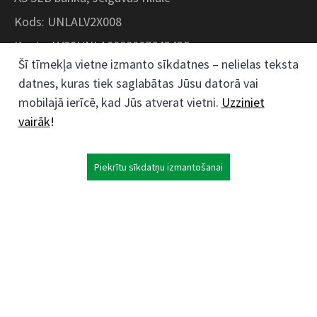
Kods: UNLALV2X008
Konts: LV28UNLA0008007643435
Šī tīmekļa vietne izmanto sīkdatnes – nelielas teksta
datnes, kuras tiek saglabātas Jūsu datorā vai
Kokaudzētavas iela 1, Zaļenieki, Zaļenieku
mobilajā ierīcē, kad Jūs atverat vietni.
Uzziniet
pagasts, Jelgavas novads, LV- 3011, Latvija
vairāk
!
;
63074444
26359184
Piekrītu sīkdatņu izmantošanai
kokaudzetava@zalenieki.lv
Seko mums