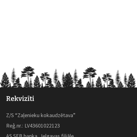
Rekvizīti
Z/S “Zaļenieku kokaudzētava”
Reģ.nr.: LV43601022123
AS SEB banka, Jelgavas filiāle