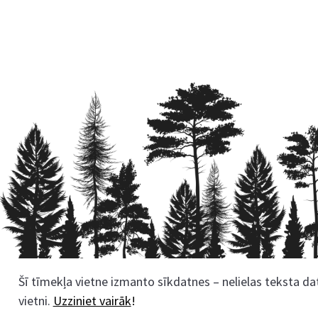
Šī tīmekļa vietne izmanto sīkdatnes – nelielas teksta dat
Rekvizīti
vietni.
Uzziniet vairāk
!