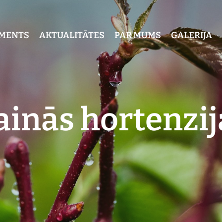
IMENTS
AKTUALITĀTES
PAR MUMS
GALERIJA
inās hortenzij