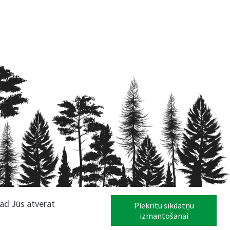
kad Jūs atverat
Piekrītu sīkdatņu
izmantošanai