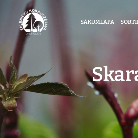
SĀKUMLAPA
SORT
Skara