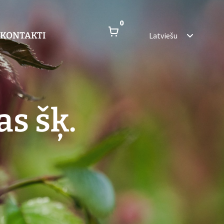
0
KONTAKTI
Latviešu
as šķ.