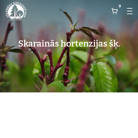
0
Skarainās hortenzijas šķ.