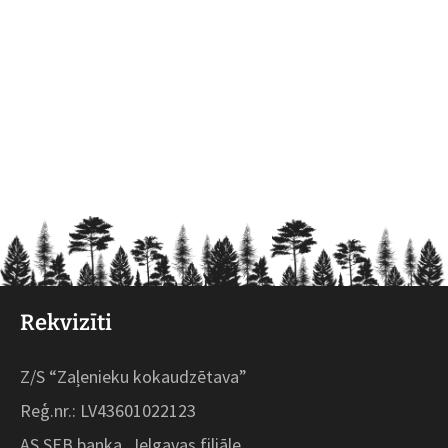
Rekvizīti
Z/S “Zaļenieku kokaudzētava”
Reģ.nr.: LV43601022123
AS SEB banka, Jelgavas filiāle