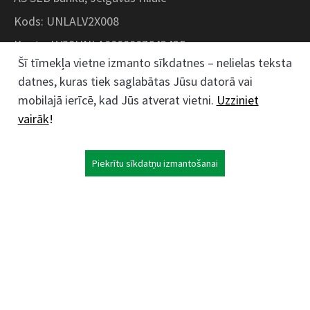
Kods: UNLALV2X008
Konts: LV28UNLA0008007643435
Šī tīmekļa vietne izmanto sīkdatnes – nelielas teksta
datnes, kuras tiek saglabātas Jūsu datorā vai
Kokaudzētavas iela 1, Zaļenieki, Zaļenieku
mobilajā ierīcē, kad Jūs atverat vietni.
Uzziniet
pagasts, Jelgavas novads, LV- 3011, Latvija
vairāk
!
;
63074444
26359184
Piekrītu sīkdatņu izmantošanai
kokaudzetava@zalenieki.lv
Seko mums