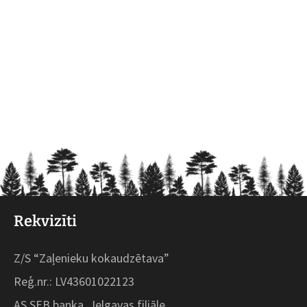
Rekvizīti
Z/S “Zaļenieku kokaudzētava”
Reģ.nr.: LV43601022123
AS SEB banka, Jelgavas filiāle