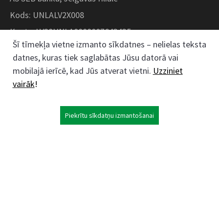
Kods: UNLALV2X008
Konts: LV28UNLA0008007643435
Šī tīmekļa vietne izmanto sīkdatnes – nelielas teksta
datnes, kuras tiek saglabātas Jūsu datorā vai
Kokaudzētavas iela 1, Zaļenieki, Zaļenieku
mobilajā ierīcē, kad Jūs atverat vietni.
Uzziniet
pagasts, Jelgavas novads, LV- 3011, Latvija
vairāk
!
;
63074444
26359184
Piekrītu sīkdatņu izmantošanai
kokaudzetava@zalenieki.lv
Seko mums