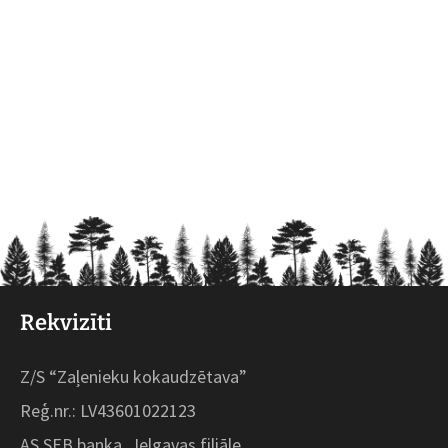
Rekvizīti
Z/S “Zaļenieku kokaudzētava”
Reģ.nr.: LV43601022123
AS SEB banka, Jelgavas filiāle