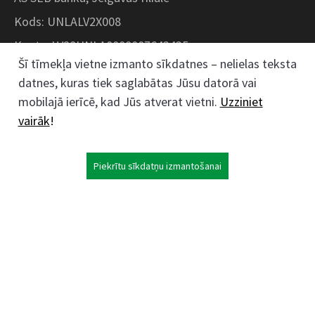
Kods: UNLALV2X008
Konts: LV28UNLA0008007643435
Šī tīmekļa vietne izmanto sīkdatnes – nelielas teksta
datnes, kuras tiek saglabātas Jūsu datorā vai
Kokaudzētavas iela 1, Zaļenieki, Zaļenieku
mobilajā ierīcē, kad Jūs atverat vietni.
Uzziniet
pagasts, Jelgavas novads, LV- 3011, Latvija
vairāk
!
;
63074444
26359184
Piekrītu sīkdatņu izmantošanai
kokaudzetava@zalenieki.lv
Seko mums