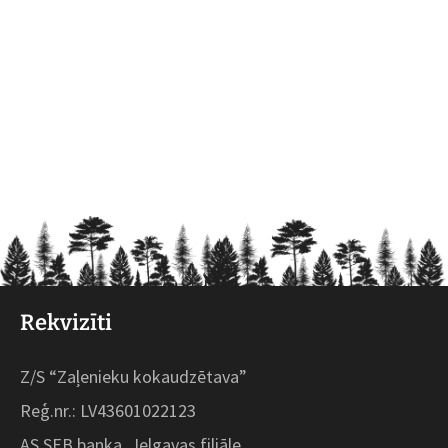
Rekvizīti
Z/S “Zaļenieku kokaudzētava”
Reģ.nr.: LV43601022123
AS SEB banka, Jelgavas filiāle