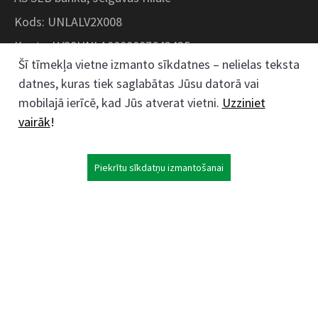
Kods: UNLALV2X008
Konts: LV28UNLA0008007643435
Šī tīmekļa vietne izmanto sīkdatnes – nelielas teksta
datnes, kuras tiek saglabātas Jūsu datorā vai
Kokaudzētavas iela 1, Zaļenieki, Zaļenieku
mobilajā ierīcē, kad Jūs atverat vietni.
Uzziniet
pagasts, Jelgavas novads, LV- 3011, Latvija
vairāk
!
;
63074444
26359184
Piekrītu sīkdatņu izmantošanai
kokaudzetava@zalenieki.lv
Seko mums