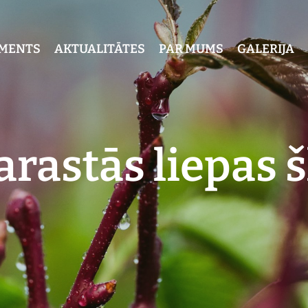
IMENTS
AKTUALITĀTES
PAR MUMS
GALERIJA
arastās liepas š