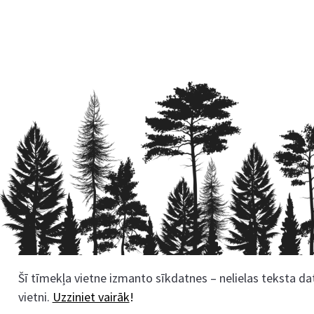
Šī tīmekļa vietne izmanto sīkdatnes – nelielas teksta dat
Rekvizīti
vietni.
Uzziniet vairāk
!