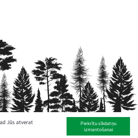
kad Jūs atverat
Piekrītu sīkdatņu
izmantošanai