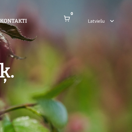
0
KONTAKTI
Latviešu
ķ.