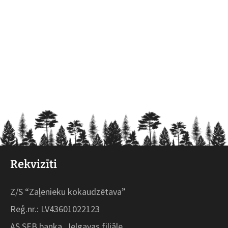
Rekvizīti
Z/S “Zaļenieku kokaudzētava”
Reģ.nr.: LV43601022123
AS SEB banka, Jelgavas filiāle