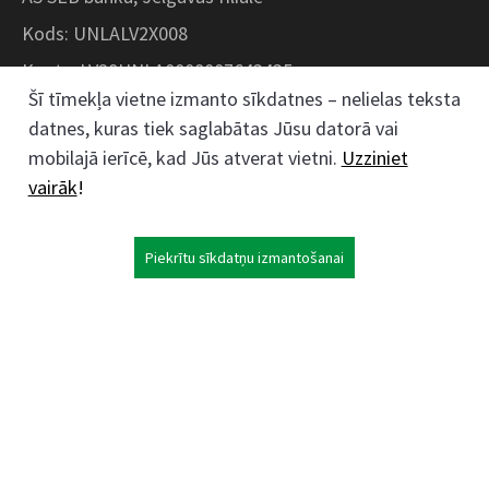
Kods: UNLALV2X008
Konts: LV28UNLA0008007643435
Šī tīmekļa vietne izmanto sīkdatnes – nelielas teksta
datnes, kuras tiek saglabātas Jūsu datorā vai
Kokaudzētavas iela 1, Zaļenieki, Zaļenieku
mobilajā ierīcē, kad Jūs atverat vietni.
Uzziniet
pagasts, Jelgavas novads, LV- 3011, Latvija
vairāk
!
;
63074444
26359184
Piekrītu sīkdatņu izmantošanai
kokaudzetava@zalenieki.lv
Seko mums