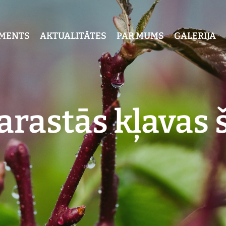
IMENTS
AKTUALITĀTES
PAR MUMS
GALERIJA
arastās kļavas 