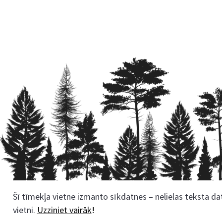
Šī tīmekļa vietne izmanto sīkdatnes – nelielas teksta dat
Rekvizīti
vietni.
Uzziniet vairāk
!