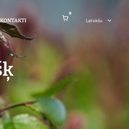
0
KONTAKTI
Latviešu
šķ