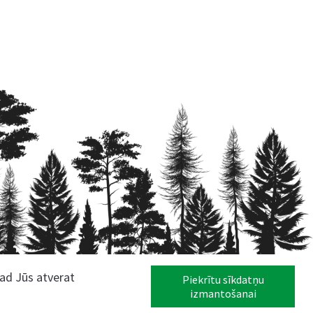
kad Jūs atverat
Piekrītu sīkdatņu
izmantošanai