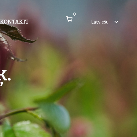
0
KONTAKTI
Latviešu
ķ.