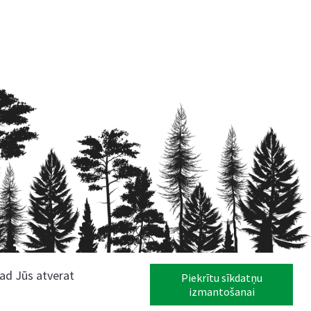
kad Jūs atverat
Piekrītu sīkdatņu
izmantošanai