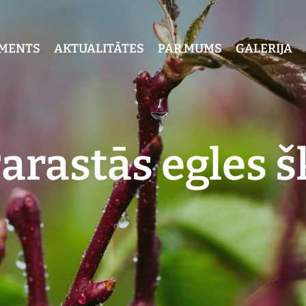
IMENTS
AKTUALITĀTES
PAR MUMS
GALERIJA
arastās egles š