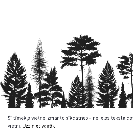
Šī tīmekļa vietne izmanto sīkdatnes – nelielas teksta dat
Rekvizīti
vietni.
Uzziniet vairāk
!