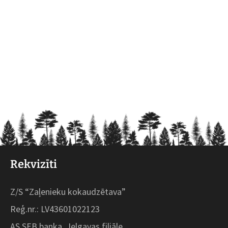
Rekvizīti
Z/S “Zaļenieku kokaudzētava”
Reģ.nr.: LV43601022123
AS SEB banka, Jelgavas filiāle