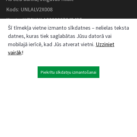
Kods: UNLALV2X008
Konts: LV28UNLA0008007643435
Šī tīmekļa vietne izmanto sīkdatnes – nelielas teksta
datnes, kuras tiek saglabātas Jūsu datorā vai
Kokaudzētavas iela 1, Zaļenieki, Zaļenieku
mobilajā ierīcē, kad Jūs atverat vietni.
Uzziniet
pagasts, Jelgavas novads, LV- 3011, Latvija
vairāk
!
;
63074444
26359184
Piekrītu sīkdatņu izmantošanai
kokaudzetava@zalenieki.lv
Seko mums