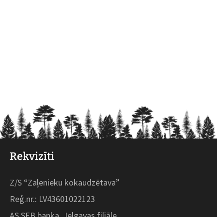
Rekvizīti
Z/S “Zaļenieku kokaudzētava”
Reģ.nr.: LV43601022123
AS SEB banka, Jelgavas filiāle