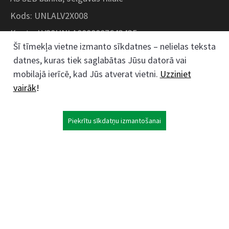
Kods: UNLALV2X008
Konts: LV28UNLA0008007643435
Šī tīmekļa vietne izmanto sīkdatnes – nelielas teksta
datnes, kuras tiek saglabātas Jūsu datorā vai
Kokaudzētavas iela 1, Zaļenieki, Zaļenieku
mobilajā ierīcē, kad Jūs atverat vietni.
Uzziniet
pagasts, Jelgavas novads, LV- 3011, Latvija
vairāk
!
;
63074444
26359184
Piekrītu sīkdatņu izmantošanai
kokaudzetava@zalenieki.lv
Seko mums