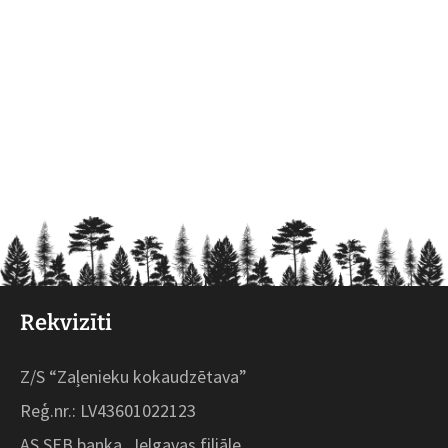
Rekvizīti
Z/S “Zaļenieku kokaudzētava”
Reģ.nr.: LV43601022123
AS SEB banka, Jelgavas filiāle