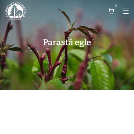
0
Parastā egle