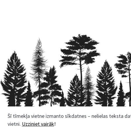
Šī tīmekļa vietne izmanto sīkdatnes – nelielas teksta dat
Rekvizīti
vietni.
Uzziniet vairāk
!