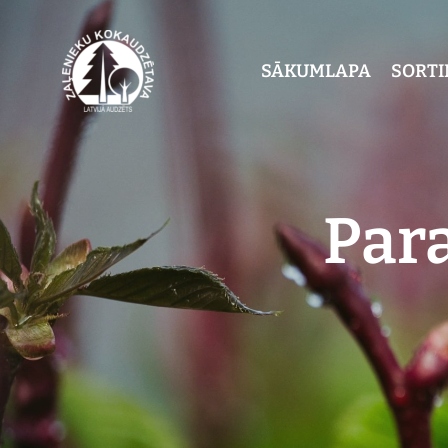
SĀKUMLAPA
SORT
Para