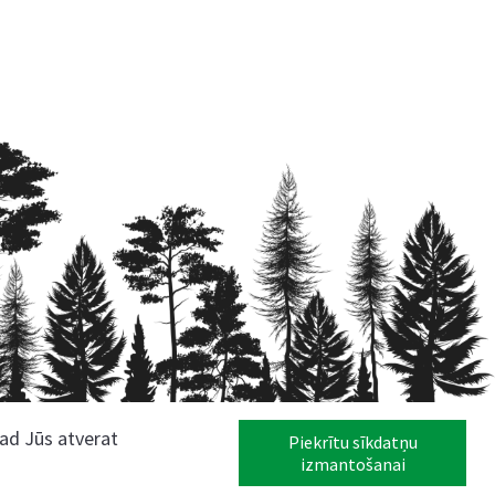
kad Jūs atverat
Piekrītu sīkdatņu
izmantošanai