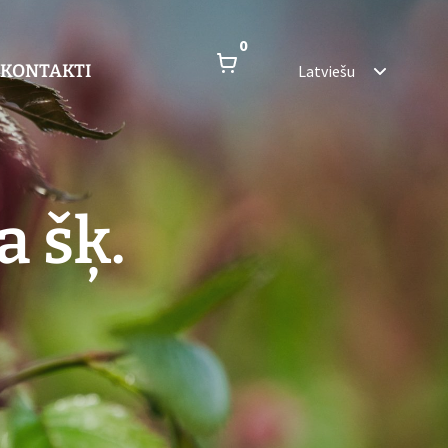
0
KONTAKTI
Latviešu
a šķ.