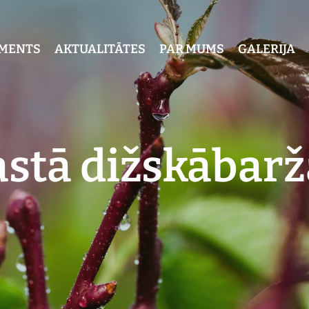
IMENTS
AKTUALITĀTES
PAR MUMS
GALERIJA
stā dižskābarž