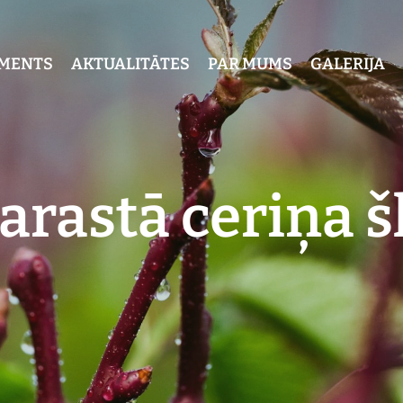
IMENTS
AKTUALITĀTES
PAR MUMS
GALERIJA
arastā ceriņa š