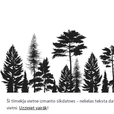
Šī tīmekļa vietne izmanto sīkdatnes – nelielas teksta dat
Rekvizīti
vietni.
Uzziniet vairāk
!