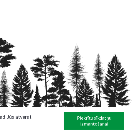
kad Jūs atverat
Piekrītu sīkdatņu
izmantošanai