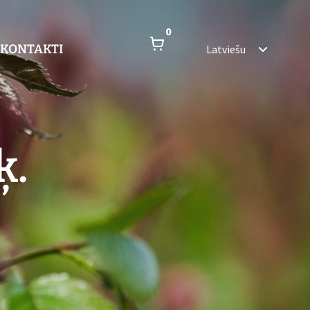
0
KONTAKTI
Latviešu
ķ.