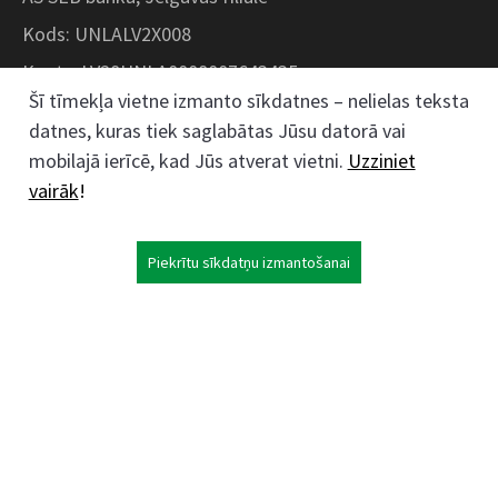
Kods: UNLALV2X008
Konts: LV28UNLA0008007643435
Šī tīmekļa vietne izmanto sīkdatnes – nelielas teksta
datnes, kuras tiek saglabātas Jūsu datorā vai
Kokaudzētavas iela 1, Zaļenieki, Zaļenieku
mobilajā ierīcē, kad Jūs atverat vietni.
Uzziniet
pagasts, Jelgavas novads, LV- 3011, Latvija
vairāk
!
;
63074444
26359184
Piekrītu sīkdatņu izmantošanai
kokaudzetava@zalenieki.lv
Seko mums