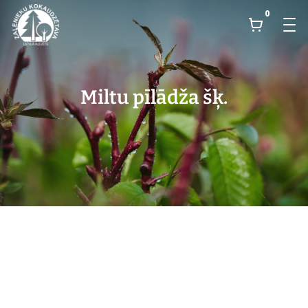
0
Miltu pīlādža šķ.