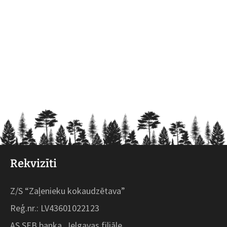
Rekvizīti
Z/S “Zaļenieku kokaudzētava”
Reģ.nr.: LV43601022123
AS SEB banka, Jelgavas filiāle