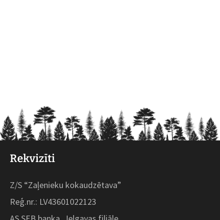
Rekvizīti
Z/S “Zaļenieku kokaudzētava”
Reģ.nr.: LV43601022123
AS SEB banka, Jelgavas filiāle