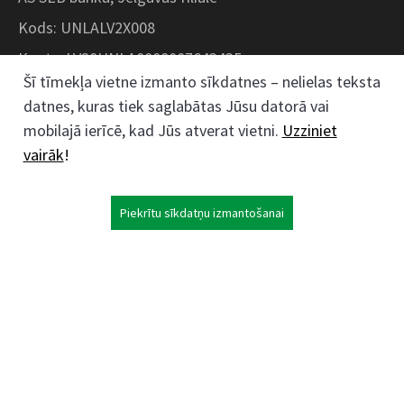
Kods: UNLALV2X008
Konts: LV28UNLA0008007643435
Šī tīmekļa vietne izmanto sīkdatnes – nelielas teksta
datnes, kuras tiek saglabātas Jūsu datorā vai
Kokaudzētavas iela 1, Zaļenieki, Zaļenieku
mobilajā ierīcē, kad Jūs atverat vietni.
Uzziniet
pagasts, Jelgavas novads, LV- 3011, Latvija
vairāk
!
;
63074444
26359184
Piekrītu sīkdatņu izmantošanai
kokaudzetava@zalenieki.lv
Seko mums