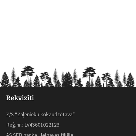
Rekvizīti
Z/S “Zaļenieku kokaudzētava”
Reģ.nr.: LV43601022123
AS SEB banka, Jelgavas filiāle