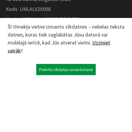
Kods: UNLALV2X008
Konts: LV28UNLA0008007643435
Šī tīmekļa vietne izmanto sīkdatnes – nelielas teksta
datnes, kuras tiek saglabātas Jūsu datorā vai
Kokaudzētavas iela 1, Zaļenieki, Zaļenieku
mobilajā ierīcē, kad Jūs atverat vietni.
Uzziniet
pagasts, Jelgavas novads, LV- 3011, Latvija
vairāk
!
;
63074444
26359184
Piekrītu sīkdatņu izmantošanai
kokaudzetava@zalenieki.lv
Seko mums