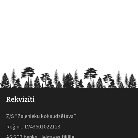
Rekvizīti
Z/S “Zaļenieku kokaudzētava”
Reģ.nr.: LV43601022123
AS SEB banka, Jelgavas filiāle