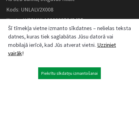
Kods: UNLALV2X008
Konts: LV28UNLA0008007643435
Šī tīmekļa vietne izmanto sīkdatnes – nelielas teksta
datnes, kuras tiek saglabātas Jūsu datorā vai
Kokaudzētavas iela 1, Zaļenieki, Zaļenieku
mobilajā ierīcē, kad Jūs atverat vietni.
Uzziniet
pagasts, Jelgavas novads, LV- 3011, Latvija
vairāk
!
;
63074444
26359184
Piekrītu sīkdatņu izmantošanai
kokaudzetava@zalenieki.lv
Seko mums