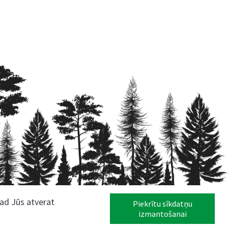
kad Jūs atverat
Piekrītu sīkdatņu
izmantošanai