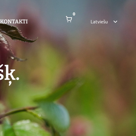
0
KONTAKTI
Latviešu
šķ.