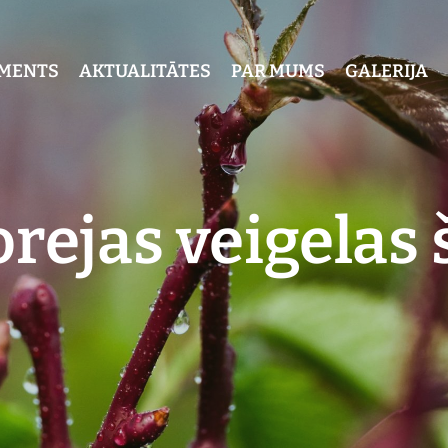
IMENTS
AKTUALITĀTES
PAR MUMS
GALERIJA
rejas veigelas 