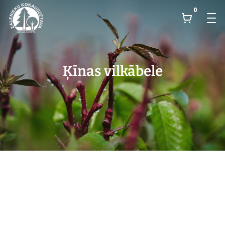
0
Ķīnas vilkābele