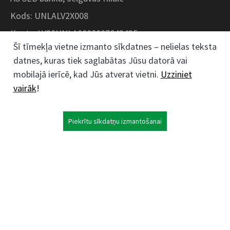
Kods: UNLALV2X008
Konts: LV28UNLA0008007643435
Šī tīmekļa vietne izmanto sīkdatnes – nelielas teksta
datnes, kuras tiek saglabātas Jūsu datorā vai
Kokaudzētavas iela 1, Zaļenieki, Zaļenieku
mobilajā ierīcē, kad Jūs atverat vietni.
Uzziniet
pagasts, Jelgavas novads, LV- 3011, Latvija
vairāk
!
;
63074444
26359184
Piekrītu sīkdatņu izmantošanai
kokaudzetava@zalenieki.lv
Seko mums