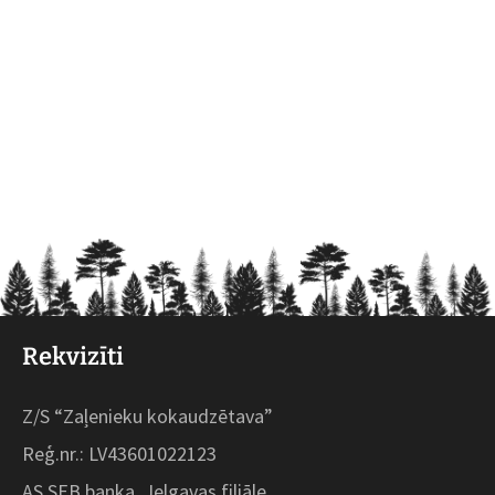
Rekvizīti
Z/S “Zaļenieku kokaudzētava”
Reģ.nr.: LV43601022123
AS SEB banka, Jelgavas filiāle