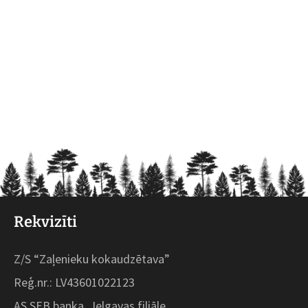
Rekvizīti
Z/S “Zaļenieku kokaudzētava”
Reģ.nr.: LV43601022123
AS SEB banka, Jelgavas filiāle