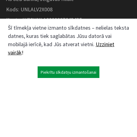
Kods: UNLALV2X008
Konts: LV28UNLA0008007643435
Šī tīmekļa vietne izmanto sīkdatnes – nelielas teksta
datnes, kuras tiek saglabātas Jūsu datorā vai
Kokaudzētavas iela 1, Zaļenieki, Zaļenieku
mobilajā ierīcē, kad Jūs atverat vietni.
Uzziniet
pagasts, Jelgavas novads, LV- 3011, Latvija
vairāk
!
;
63074444
26359184
Piekrītu sīkdatņu izmantošanai
kokaudzetava@zalenieki.lv
Seko mums