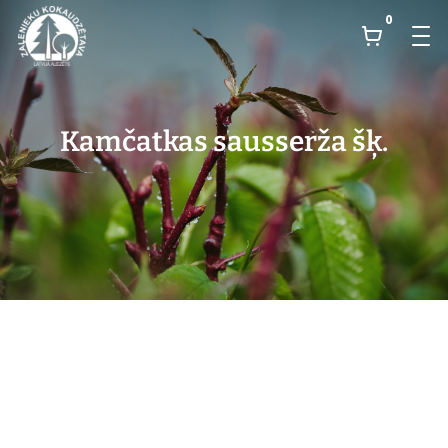
0
Kamčatkas sausserža šķ.