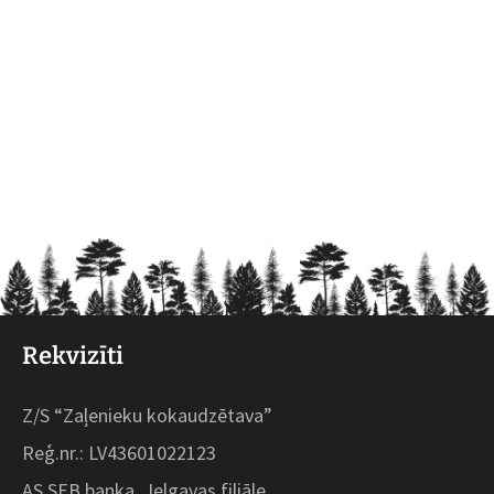
Rekvizīti
Z/S “Zaļenieku kokaudzētava”
Reģ.nr.: LV43601022123
AS SEB banka, Jelgavas filiāle