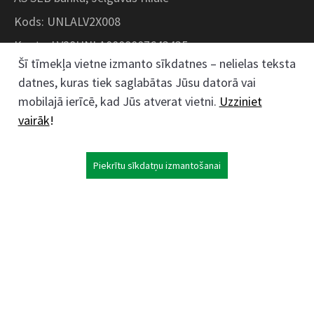
Kods: UNLALV2X008
Konts: LV28UNLA0008007643435
Šī tīmekļa vietne izmanto sīkdatnes – nelielas teksta
datnes, kuras tiek saglabātas Jūsu datorā vai
Kokaudzētavas iela 1, Zaļenieki, Zaļenieku
mobilajā ierīcē, kad Jūs atverat vietni.
Uzziniet
pagasts, Jelgavas novads, LV- 3011, Latvija
vairāk
!
;
63074444
26359184
Piekrītu sīkdatņu izmantošanai
kokaudzetava@zalenieki.lv
Seko mums