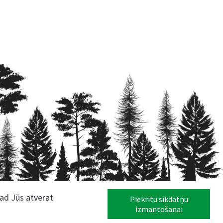
kad Jūs atverat
Piekrītu sīkdatņu
izmantošanai