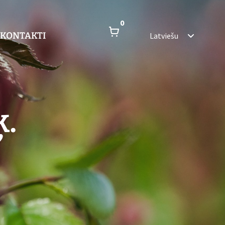
0
KONTAKTI
Latviešu
ķ.