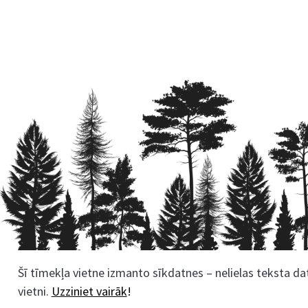
Šī tīmekļa vietne izmanto sīkdatnes – nelielas teksta dat
Rekvizīti
vietni.
Uzziniet vairāk
!