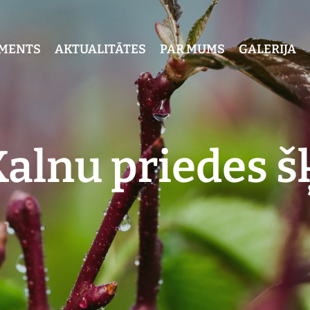
IMENTS
AKTUALITĀTES
PAR MUMS
GALERIJA
alnu priedes š