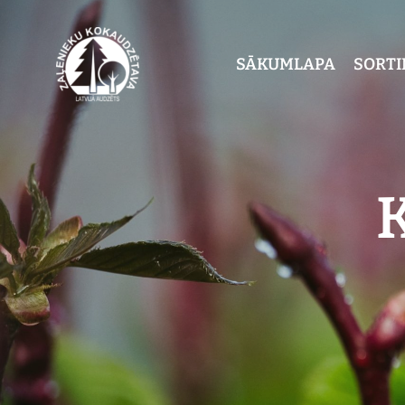
SĀKUMLAPA
SORT
K