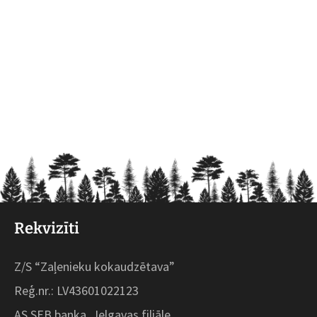
Rekvizīti
Z/S “Zaļenieku kokaudzētava”
Reģ.nr.: LV43601022123
AS SEB banka, Jelgavas filiāle