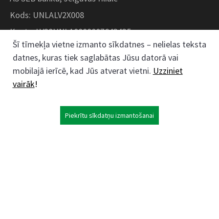
Kods: UNLALV2X008
Konts: LV28UNLA0008007643435
Šī tīmekļa vietne izmanto sīkdatnes – nelielas teksta
datnes, kuras tiek saglabātas Jūsu datorā vai
Kokaudzētavas iela 1, Zaļenieki, Zaļenieku
mobilajā ierīcē, kad Jūs atverat vietni.
Uzziniet
pagasts, Jelgavas novads, LV- 3011, Latvija
vairāk
!
;
63074444
26359184
Piekrītu sīkdatņu izmantošanai
kokaudzetava@zalenieki.lv
Seko mums