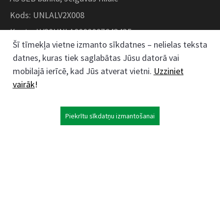
Kods: UNLALV2X008
Konts: LV28UNLA0008007643435
Šī tīmekļa vietne izmanto sīkdatnes – nelielas teksta
datnes, kuras tiek saglabātas Jūsu datorā vai
Kokaudzētavas iela 1, Zaļenieki, Zaļenieku
mobilajā ierīcē, kad Jūs atverat vietni.
Uzziniet
pagasts, Jelgavas novads, LV- 3011, Latvija
vairāk
!
;
63074444
26359184
Piekrītu sīkdatņu izmantošanai
kokaudzetava@zalenieki.lv
Seko mums