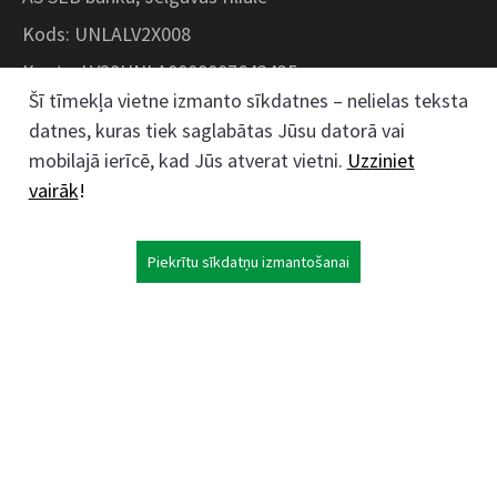
Kods: UNLALV2X008
Konts: LV28UNLA0008007643435
Šī tīmekļa vietne izmanto sīkdatnes – nelielas teksta
datnes, kuras tiek saglabātas Jūsu datorā vai
Kokaudzētavas iela 1, Zaļenieki, Zaļenieku
mobilajā ierīcē, kad Jūs atverat vietni.
Uzziniet
pagasts, Jelgavas novads, LV- 3011, Latvija
vairāk
!
;
63074444
26359184
Piekrītu sīkdatņu izmantošanai
kokaudzetava@zalenieki.lv
Seko mums