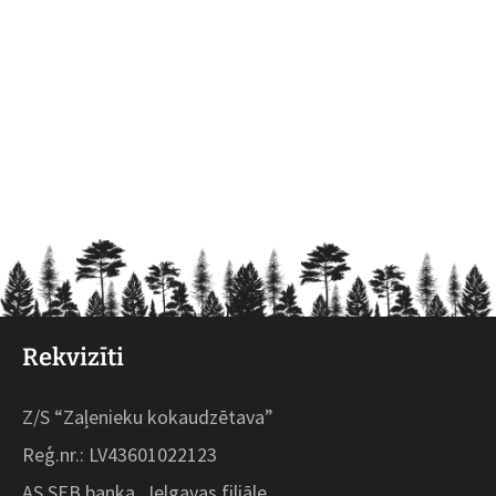
Rekvizīti
Z/S “Zaļenieku kokaudzētava”
Reģ.nr.: LV43601022123
AS SEB banka, Jelgavas filiāle