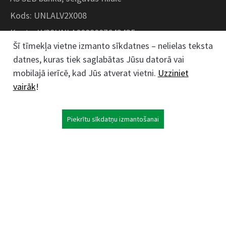
Kods: UNLALV2X008
Konts: LV28UNLA0008007643435
Šī tīmekļa vietne izmanto sīkdatnes – nelielas teksta
datnes, kuras tiek saglabātas Jūsu datorā vai
Kokaudzētavas iela 1, Zaļenieki, Zaļenieku
mobilajā ierīcē, kad Jūs atverat vietni.
Uzziniet
pagasts, Jelgavas novads, LV- 3011, Latvija
vairāk
!
;
63074444
26359184
Piekrītu sīkdatņu izmantošanai
kokaudzetava@zalenieki.lv
Seko mums