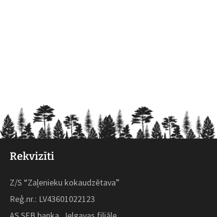
Rekvizīti
Z/S “Zaļenieku kokaudzētava”
Reģ.nr.: LV43601022123
AS SEB banka, Jelgavas filiāle