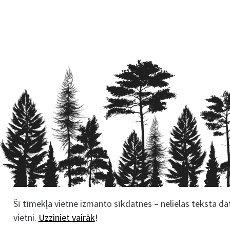
Šī tīmekļa vietne izmanto sīkdatnes – nelielas teksta dat
Rekvizīti
vietni.
Uzziniet vairāk
!