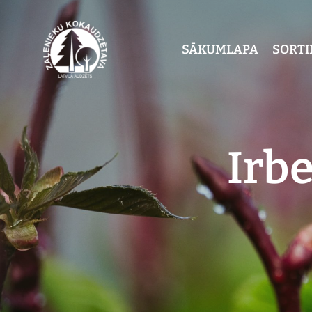
SĀKUMLAPA
SORT
Irbe