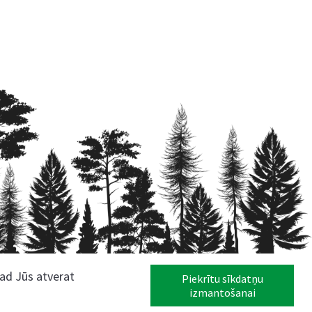
kad Jūs atverat
Piekrītu sīkdatņu
izmantošanai