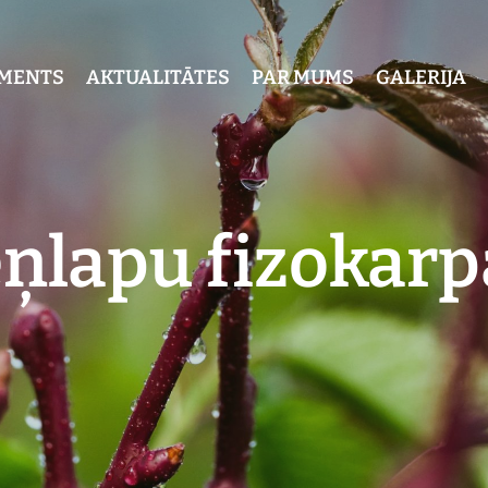
IMENTS
AKTUALITĀTES
PAR MUMS
GALERIJA
ņlapu fizokarp