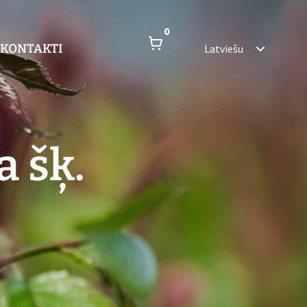
0
KONTAKTI
Latviešu
a šķ.