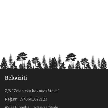
Rekvizīti
Z/S “Zaļenieku kokaudzētava”
Reģ.nr.: LV43601022123
AS SEB banka, Jelgavas filiāle