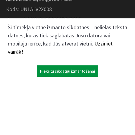
Kods: UNLALV2X008
Konts: LV28UNLA0008007643435
Šī tīmekļa vietne izmanto sīkdatnes – nelielas teksta
datnes, kuras tiek saglabātas Jūsu datorā vai
Kokaudzētavas iela 1, Zaļenieki, Zaļenieku
mobilajā ierīcē, kad Jūs atverat vietni.
Uzziniet
pagasts, Jelgavas novads, LV- 3011, Latvija
vairāk
!
;
63074444
26359184
Piekrītu sīkdatņu izmantošanai
kokaudzetava@zalenieki.lv
Seko mums