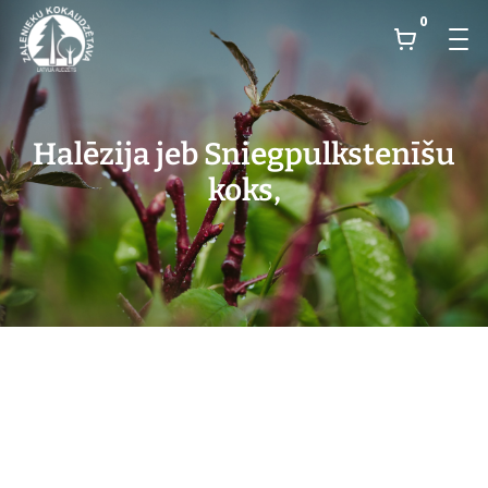
0
Halēzija jeb Sniegpulkstenīšu
koks,