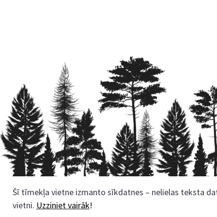
Šī tīmekļa vietne izmanto sīkdatnes – nelielas teksta dat
Rekvizīti
vietni.
Uzziniet vairāk
!