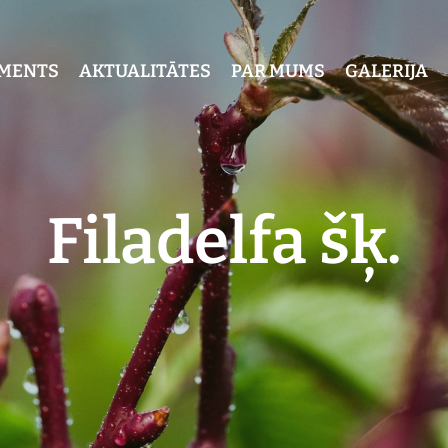
IMENTS
AKTUALITĀTES
PAR MUMS
GALERIJA
Filadelfa šķ.