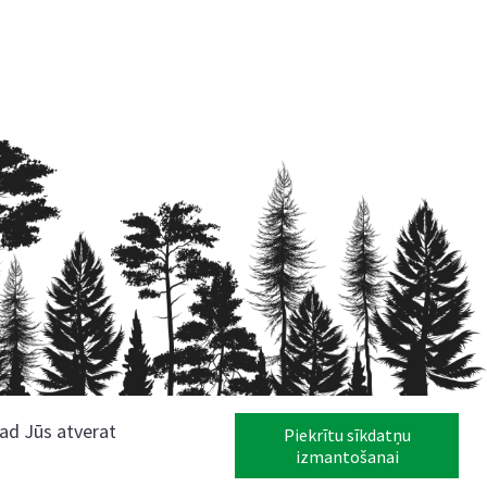
kad Jūs atverat
Piekrītu sīkdatņu
izmantošanai