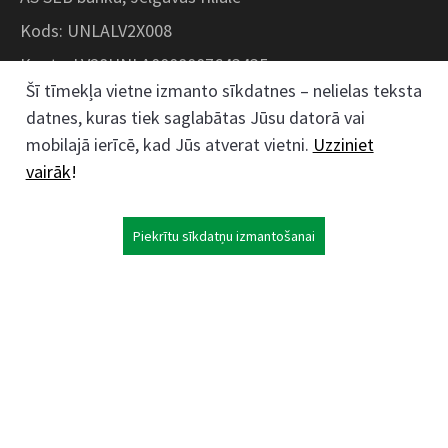
Kods: UNLALV2X008
Konts: LV28UNLA0008007643435
Šī tīmekļa vietne izmanto sīkdatnes – nelielas teksta
datnes, kuras tiek saglabātas Jūsu datorā vai
Kokaudzētavas iela 1, Zaļenieki, Zaļenieku
mobilajā ierīcē, kad Jūs atverat vietni.
Uzziniet
pagasts, Jelgavas novads, LV- 3011, Latvija
vairāk
!
;
63074444
26359184
Piekrītu sīkdatņu izmantošanai
kokaudzetava@zalenieki.lv
Seko mums