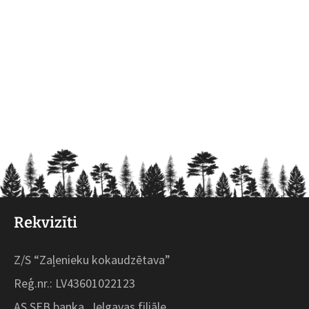
Rekvizīti
Z/S “Zaļenieku kokaudzētava”
Reģ.nr.: LV43601022123
AS SEB banka, Jelgavas filiāle