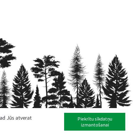
kad Jūs atverat
Piekrītu sīkdatņu
izmantošanai