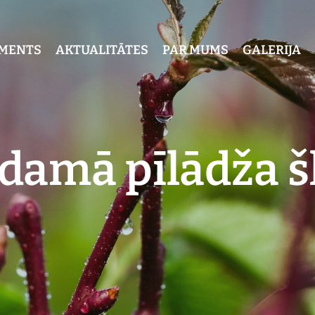
IMENTS
AKTUALITĀTES
PAR MUMS
GALERIJA
damā pīlādža š