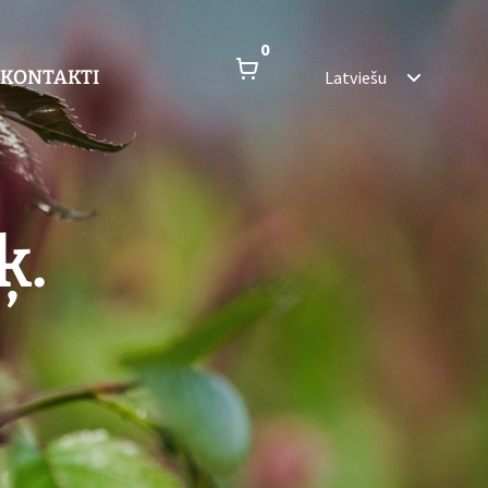
0
KONTAKTI
Latviešu
ķ.