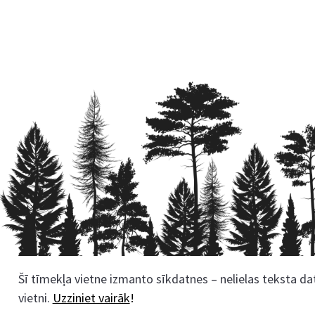
Šī tīmekļa vietne izmanto sīkdatnes – nelielas teksta dat
Rekvizīti
vietni.
Uzziniet vairāk
!