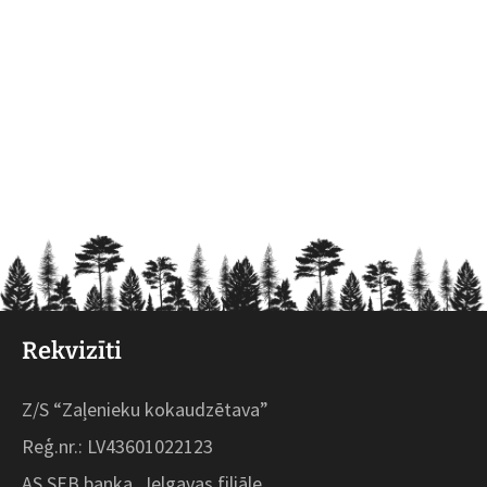
Rekvizīti
Z/S “Zaļenieku kokaudzētava”
Reģ.nr.: LV43601022123
AS SEB banka, Jelgavas filiāle