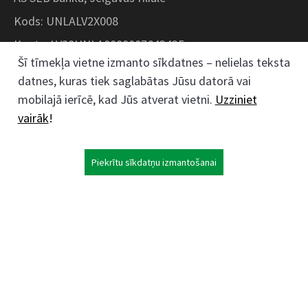
Kods: UNLALV2X008
Konts: LV28UNLA0008007643435
Šī tīmekļa vietne izmanto sīkdatnes – nelielas teksta
datnes, kuras tiek saglabātas Jūsu datorā vai
Kokaudzētavas iela 1, Zaļenieki, Zaļenieku
mobilajā ierīcē, kad Jūs atverat vietni.
Uzziniet
pagasts, Jelgavas novads, LV- 3011, Latvija
vairāk
!
;
63074444
26359184
Piekrītu sīkdatņu izmantošanai
kokaudzetava@zalenieki.lv
Seko mums