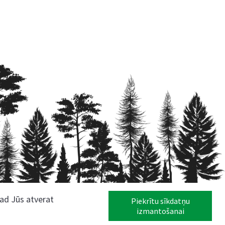
kad Jūs atverat
Piekrītu sīkdatņu
izmantošanai