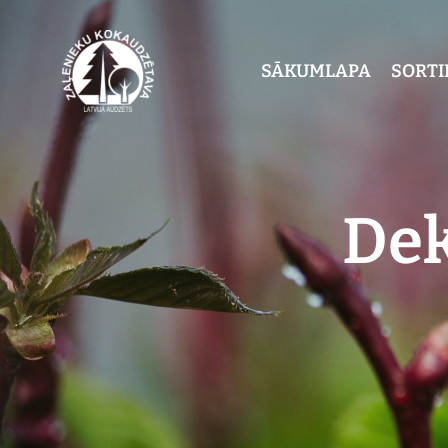
SĀKUMLAPA
SORT
Dek