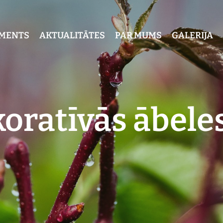
IMENTS
AKTUALITĀTES
PAR MUMS
GALERIJA
oratīvās ābeles