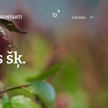
0
KONTAKTI
Latviešu
 šķ.