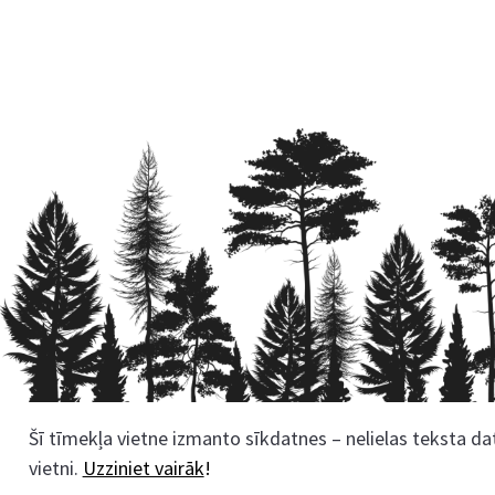
Šī tīmekļa vietne izmanto sīkdatnes – nelielas teksta dat
Rekvizīti
vietni.
Uzziniet vairāk
!