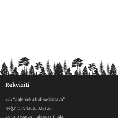
Rekvizīti
Z/S “Zaļenieku kokaudzētava”
Reģ.nr.: LV43601022123
AS SEB banka, Jelgavas filiāle