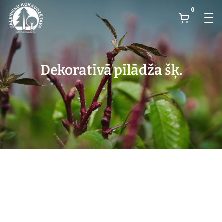
0
Dekoratīvā pīlādža šķ.