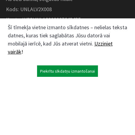
Kods: UNLALV2X008
Konts: LV28UNLA0008007643435
Šī tīmekļa vietne izmanto sīkdatnes – nelielas teksta
datnes, kuras tiek saglabātas Jūsu datorā vai
Kokaudzētavas iela 1, Zaļenieki, Zaļenieku
mobilajā ierīcē, kad Jūs atverat vietni.
Uzziniet
pagasts, Jelgavas novads, LV- 3011, Latvija
vairāk
!
;
63074444
26359184
Piekrītu sīkdatņu izmantošanai
kokaudzetava@zalenieki.lv
Seko mums