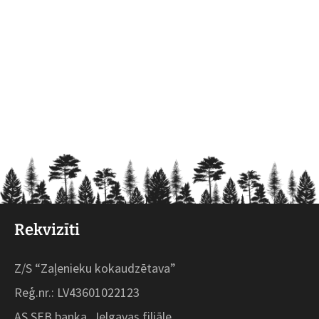
Rekvizīti
Z/S “Zaļenieku kokaudzētava”
Reģ.nr.: LV43601022123
AS SEB banka, Jelgavas filiāle