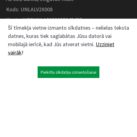
Kods: UNLALV2X008
Konts: LV28UNLA0008007643435
Šī tīmekļa vietne izmanto sīkdatnes – nelielas teksta
datnes, kuras tiek saglabātas Jūsu datorā vai
Kokaudzētavas iela 1, Zaļenieki, Zaļenieku
mobilajā ierīcē, kad Jūs atverat vietni.
Uzziniet
pagasts, Jelgavas novads, LV- 3011, Latvija
vairāk
!
;
63074444
26359184
Piekrītu sīkdatņu izmantošanai
kokaudzetava@zalenieki.lv
Seko mums