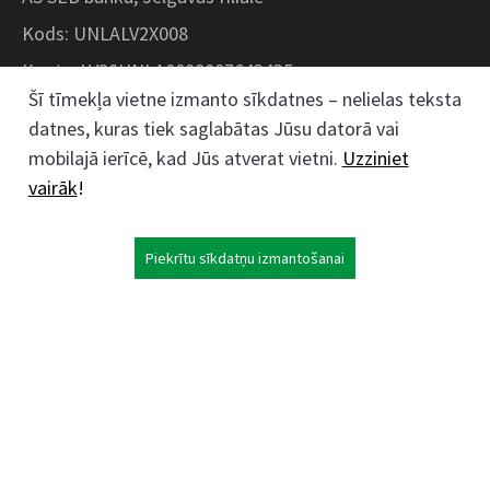
Kods: UNLALV2X008
Konts: LV28UNLA0008007643435
Šī tīmekļa vietne izmanto sīkdatnes – nelielas teksta
datnes, kuras tiek saglabātas Jūsu datorā vai
Kokaudzētavas iela 1, Zaļenieki, Zaļenieku
mobilajā ierīcē, kad Jūs atverat vietni.
Uzziniet
pagasts, Jelgavas novads, LV- 3011, Latvija
vairāk
!
;
63074444
26359184
Piekrītu sīkdatņu izmantošanai
kokaudzetava@zalenieki.lv
Seko mums