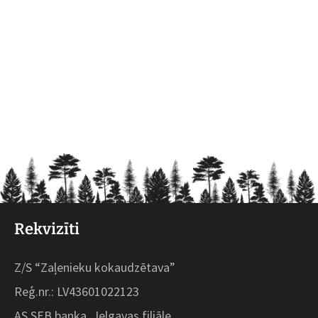
Rekvizīti
Z/S “Zaļenieku kokaudzētava”
Reģ.nr.: LV43601022123
AS SEB banka, Jelgavas filiāle