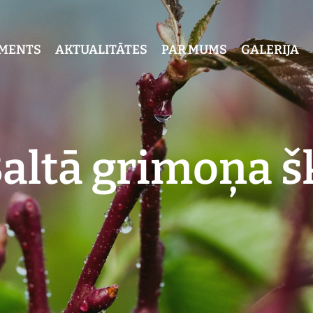
IMENTS
AKTUALITĀTES
PAR MUMS
GALERIJA
altā grimoņa š