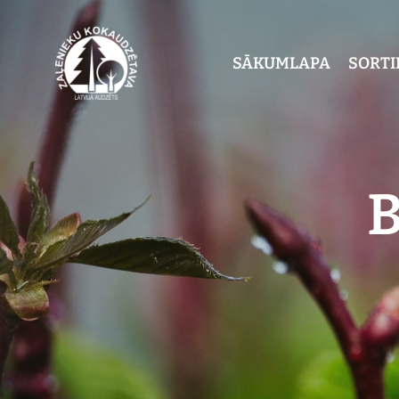
SĀKUMLAPA
SORT
B