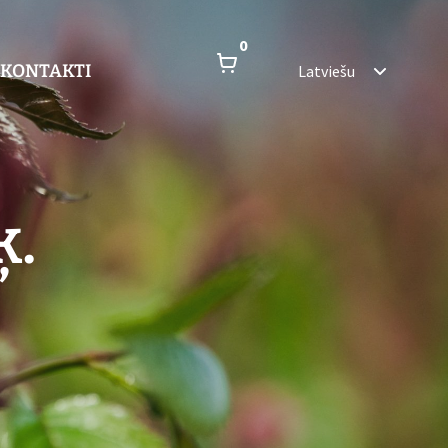
0
KONTAKTI
Latviešu
ķ.