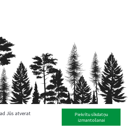
kad Jūs atverat
Piekrītu sīkdatņu
izmantošanai