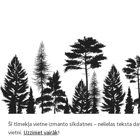
Šī tīmekļa vietne izmanto sīkdatnes – nelielas teksta dat
Rekvizīti
vietni.
Uzziniet vairāk
!