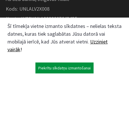
Kods: UNLALV2X008
Konts: LV28UNLA0008007643435
Šī tīmekļa vietne izmanto sīkdatnes – nelielas teksta
datnes, kuras tiek saglabātas Jūsu datorā vai
Kokaudzētavas iela 1, Zaļenieki, Zaļenieku
mobilajā ierīcē, kad Jūs atverat vietni.
Uzziniet
pagasts, Jelgavas novads, LV- 3011, Latvija
vairāk
!
;
63074444
26359184
Piekrītu sīkdatņu izmantošanai
kokaudzetava@zalenieki.lv
Seko mums