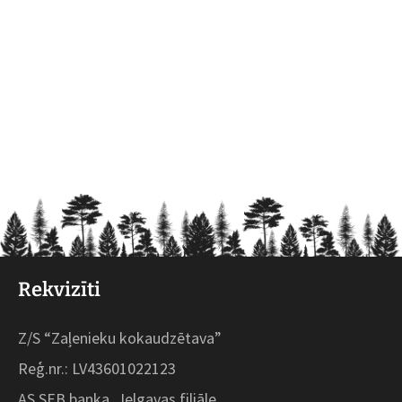
Rekvizīti
Z/S “Zaļenieku kokaudzētava”
Reģ.nr.: LV43601022123
AS SEB banka, Jelgavas filiāle