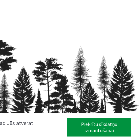
kad Jūs atverat
Piekrītu sīkdatņu
izmantošanai