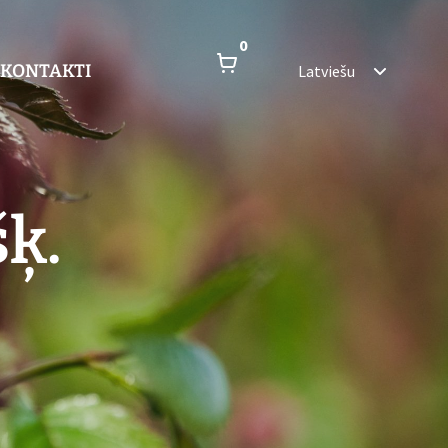
0
KONTAKTI
Latviešu
šķ.