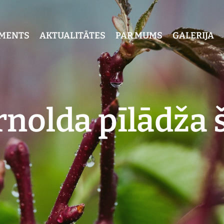
IMENTS
AKTUALITĀTES
PAR MUMS
GALERIJA
nolda pīlādža 