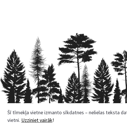
Šī tīmekļa vietne izmanto sīkdatnes – nelielas teksta dat
Rekvizīti
vietni.
Uzziniet vairāk
!