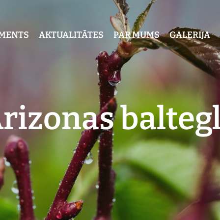
IMENTS
AKTUALITĀTES
PAR MUMS
GALERIJA
rizonas balteg