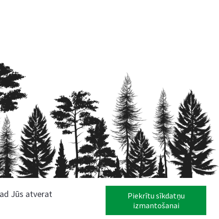
kad Jūs atverat
Piekrītu sīkdatņu
izmantošanai