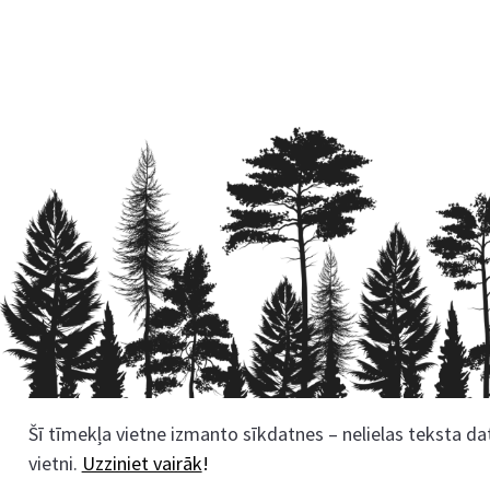
Šī tīmekļa vietne izmanto sīkdatnes – nelielas teksta dat
Rekvizīti
vietni.
Uzziniet vairāk
!