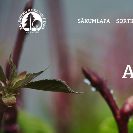
SĀKUMLAPA
SORT
A